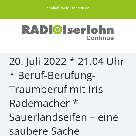
Zum
studio@radio-iserlohn.de
Inhalt
springen
20. Juli 2022 * 21.04 Uhr
* Beruf-Berufung-
Traumberuf mit Iris
Rademacher *
Sauerlandseifen – eine
saubere Sache