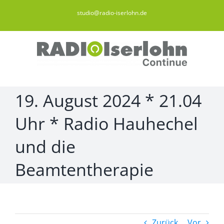
Zum
studio@radio-iserlohn.de
Inhalt
springen
19. August 2024 * 21.04
Uhr * Radio Hauhechel
und die
Beamtentherapie
Zurück
Vor