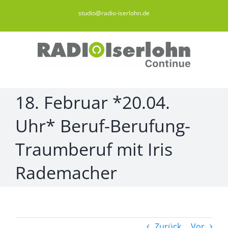
Zum
studio@radio-iserlohn.de
Inhalt
springen
18. Februar *20.04.
Uhr* Beruf-Berufung-
Traumberuf mit Iris
Rademacher
Zurück
Vor