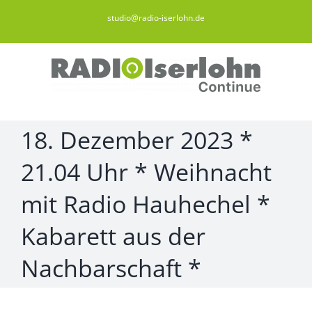
Zum
studio@radio-iserlohn.de
Inhalt
springen
18. Dezember 2023 *
21.04 Uhr * Weihnacht
mit Radio Hauhechel *
Kabarett aus der
Nachbarschaft *