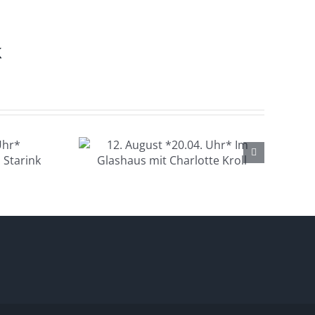
k
gust
hr* Im
s mit
 Kroll