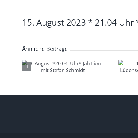
Zeige
15. August 2023 * 21.04 Uhr 
grösseres
Bild
Ähnliche Beiträge
4. August *20.04.
.04.
Uhr*
 mit
Lüdenscheid Live
idt
mit Ingo Starink