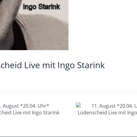
cheid Live mit Ingo Starink
11. August
12. Au
*20.04. Uhr*
*20.04. U
Lüdenscheid Live
Glashau
mit Ingo Starink
Charlotte