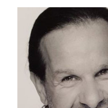
Zeige
grösseres
Bild