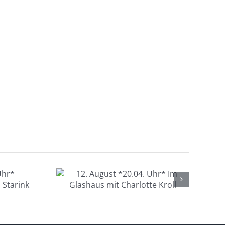
gust
hr* Im
s mit
 Kroll