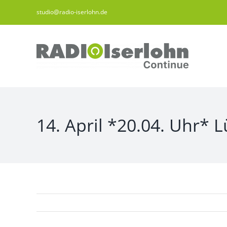
Zum
studio@radio-iserlohn.de
Inhalt
springen
14. April *20.04. Uhr* 