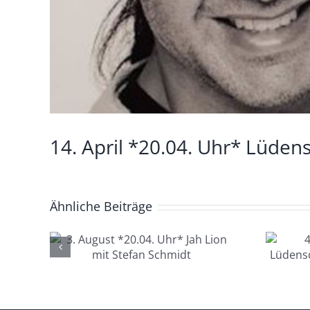
14. April *20.04. Uhr* Lüdens
Ähnliche Beiträge
4. August *20.04.
.04.
Uhr*
 mit
Lüdenscheid Live
idt
mit Ingo Starink