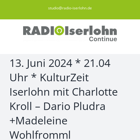
Zum
studio@radio-iserlohn.de
Inhalt
springen
13. Juni 2024 * 21.04
Uhr * KulturZeit
Iserlohn mit Charlotte
Kroll – Dario Pludra
+Madeleine
Wohlfromml