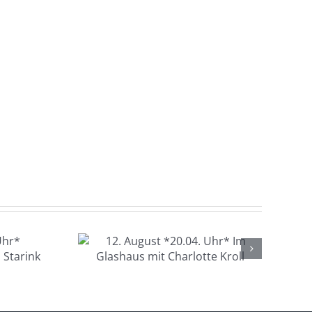
gust
hr* Im
s mit
 Kroll