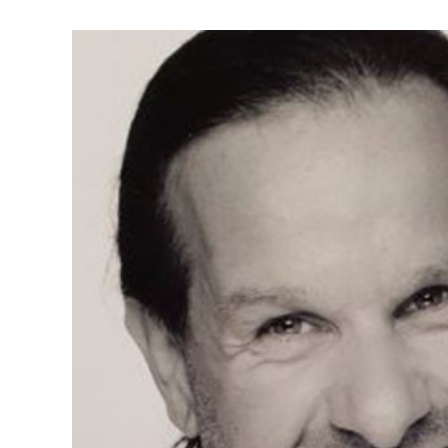
Zeige
grösseres
Bild