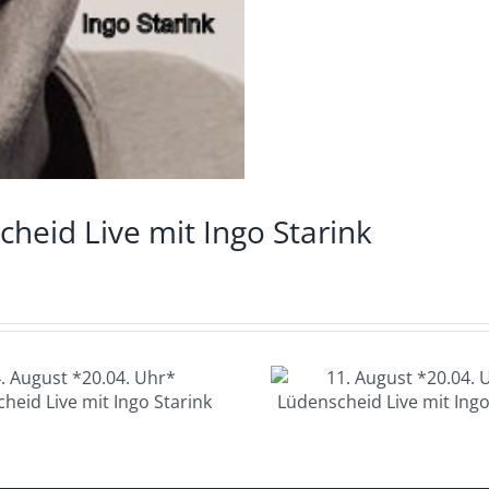
heid Live mit Ingo Starink
11. August
12. Au
*20.04. Uhr*
*20.04. U
Lüdenscheid Live
Glashau
mit Ingo Starink
Charlotte