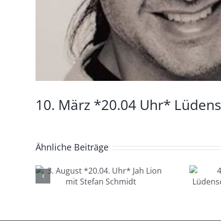
10. März *20.04 Uhr* Lüdensc
Ähnliche Beiträge
4. August *20.04.
.04.
Uhr*
 mit
Lüdenscheid Live
idt
mit Ingo Starink