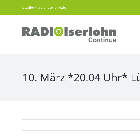
Zum
studio@radio-iserlohn.de
Inhalt
springen
10. März *20.04 Uhr* Lü