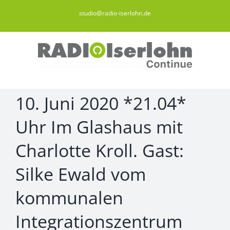
Zum
studio@radio-iserlohn.de
Inhalt
springen
10. Juni 2020 *21.04*
Uhr Im Glashaus mit
Charlotte Kroll. Gast:
Silke Ewald vom
kommunalen
Integrationszentrum