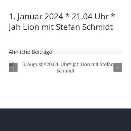
Zeige
1. Januar 2024 * 21.04 Uhr *
grösseres
Bild
Jah Lion mit Stefan Schmidt
Ähnliche Beiträge
4. August *20.04. Uhr*
Lüdenscheid Live mit Ingo
Starink