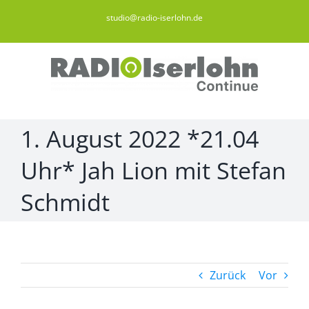
Zum
studio@radio-iserlohn.de
Inhalt
springen
1. August 2022 *21.04
Uhr* Jah Lion mit Stefan
Schmidt
Zurück
Vor